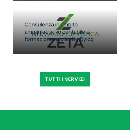
Consulenza in ambito
amministrativo contabile e
formazione applicativi Dylog
TUTTI I SERVIZI